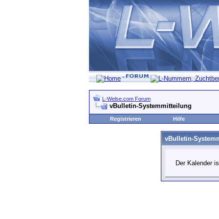
L-Welse.com Forum
vBulletin-Systemmitteilung
Registrieren
Hilfe
vBulletin-Systemm
Der Kalender is