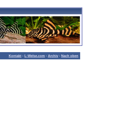
Kontakt
-
L-Welse.com
-
Archiv
-
Nach oben