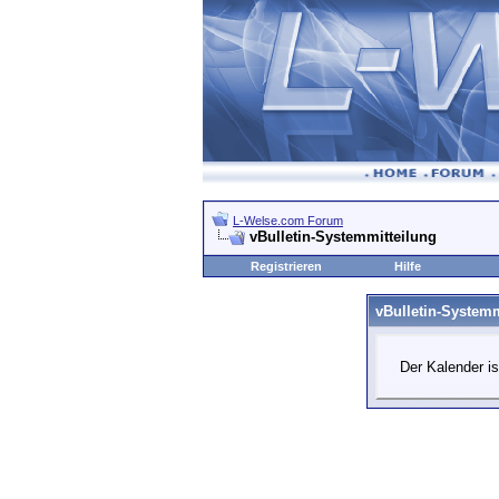
L-Welse.com Forum
vBulletin-Systemmitteilung
Registrieren
Hilfe
vBulletin-Systemm
Der Kalender is