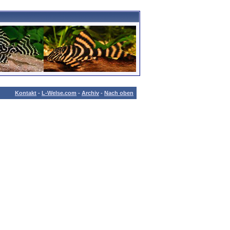
Kontakt
-
L-Welse.com
-
Archiv
-
Nach oben