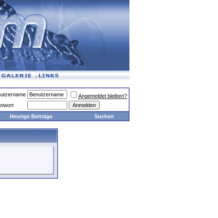
utzername
Angemeldet bleiben?
nwort
Heutige Beiträge
Suchen