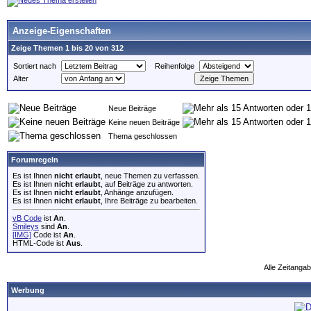
Anzeige-Eigenschaften
Zeige Themen 1 bis 20 von 312
Sortiert nach
Reihenfolge
Alter
Neue Beiträge
Keine neuen Beiträge
Thema geschlossen
Forumregeln
Es ist Ihnen
nicht erlaubt
, neue Themen zu verfassen.
Es ist Ihnen
nicht erlaubt
, auf Beiträge zu antworten.
Es ist Ihnen
nicht erlaubt
, Anhänge anzufügen.
Es ist Ihnen
nicht erlaubt
, Ihre Beiträge zu bearbeiten.
vB Code
ist
An
.
Smileys
sind
An
.
[IMG]
Code ist
An
.
HTML-Code ist
Aus
.
Alle Zeitangab
Werbung