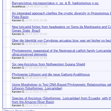
Baryancistrus micropunctatus n. sp. & B. hadrostomus n.sp.
Acanthicus
(18.09.2019 12:38)
An integrated approach clarifies the cryptic diversity in Hypostomu
Plata Basin
Karsten S.
(14.05.2019 19:38)
New loricariid fishes from headwaters on Serra da Mantiqueira and
Gerais State, Brazil
Karsten S.
(20.04.2019 10:24)
Über die Identität von Corydoras arcuatus bzw. was wir bisher so bez
Karsten S.
(11.04.2019 23:08)
Phylogenomic reappraisal of the Neotropical catfish family Loricariida
ultraconserved elements
Karsten S.
(23.02.2019 19:45)
Six new Ancistrus from Nothwestern Guiana Shield
Karsten S.
(07.02.2019 06:33)
Phylogenie Lithoxini und die neue Gattung Avalithoxus
Karsten S.
(25.08.2018 21:46)
Using Morphology to Test DNA-Based Phylogenetic Relationships with
Lithoxini (Siluriformes: Loricariidae)
Karsten S.
(13.12.2018 17:29)
Species of Ancistrus (Siluriformes, Loricariidae) from Ecuador, with 
from the Amazon River Basin
Karsten S.
(05.12.2018 22:13)