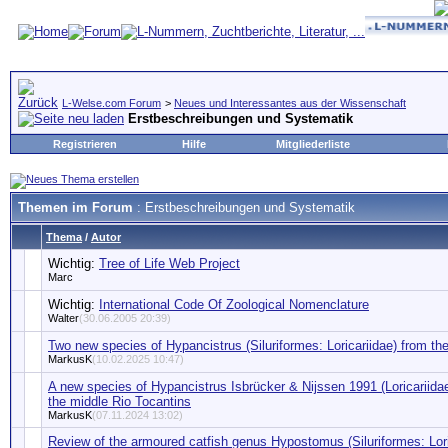
L-Welse.com Forum
>
Neues und Interessantes aus der Wissenschaft
Erstbeschreibungen und Systematik
Registrieren
Hilfe
Mitgliederliste
Themen im Forum
: Erstbeschreibungen und Systematik
Thema
/
Autor
Wichtig:
Tree of Life Web Project
Marc
Wichtig:
International Code Of Zoological Nomenclature
Walter
(30.06.2005 20:39)
Two new species of Hypancistrus (Siluriformes: Loricariidae) from th
MarkusK
(10.02.2025 10:47)
A new species of Hypancistrus Isbrücker & Nijssen 1991 (Loricariidae,
the middle Rio Tocantins
MarkusK
(07.11.2024 13:02)
Review of the armoured catfish genus Hypostomus (Siluriformes: Lori