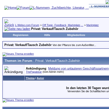
L-Welse.com Forum
>
Off Topic, Feedback, Marktplatz,...
>
Marktplatz
Privat: Verkauf/Tausch Zubehör
Registrieren
Hilfe
Mitgliederliste
Privat: Verkauf/Tausch Zubehör
Von der Pflanze bis zum Außenfilter...
Themen im Forum
: Privat: Verkauf/Tausch Zubehör
Ankündigung
:
Meldung von unlauteren Geschäftspartnern
ThePapabear
(kein Admin mehr)
Thema
/
Autor
In den letzten 30 Tagen wur
Verwenden Sie die Schaltflächen unte