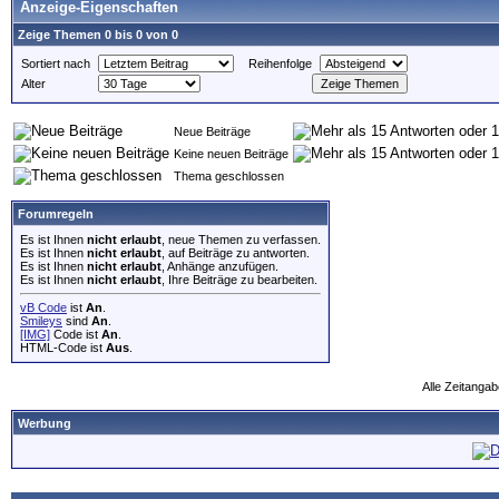
Anzeige-Eigenschaften
Zeige Themen 0 bis 0 von 0
Sortiert nach
Reihenfolge
Alter
Neue Beiträge
Keine neuen Beiträge
Thema geschlossen
Forumregeln
Es ist Ihnen
nicht erlaubt
, neue Themen zu verfassen.
Es ist Ihnen
nicht erlaubt
, auf Beiträge zu antworten.
Es ist Ihnen
nicht erlaubt
, Anhänge anzufügen.
Es ist Ihnen
nicht erlaubt
, Ihre Beiträge zu bearbeiten.
vB Code
ist
An
.
Smileys
sind
An
.
[IMG]
Code ist
An
.
HTML-Code ist
Aus
.
Alle Zeitangab
Werbung