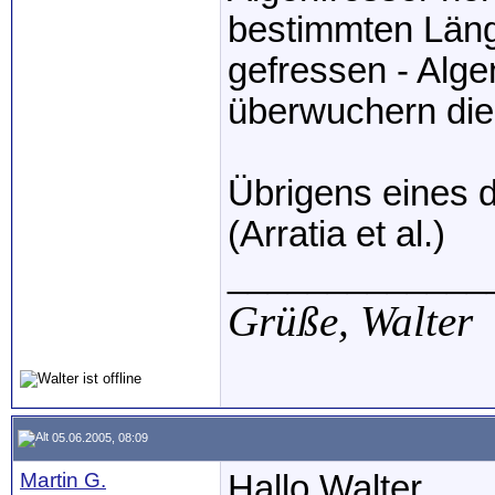
bestimmten Läng
gefressen - Alge
überwuchern die B
Übrigens eines d
(Arratia et al.)
_____________
Grüße,
Walter
05.06.2005, 08:09
Martin G.
Hallo Walter,