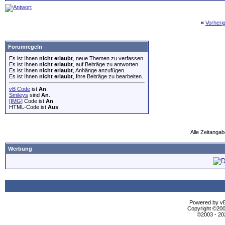
«
Vorheri
Forumregeln
Es ist Ihnen
nicht erlaubt
, neue Themen zu verfassen.
Es ist Ihnen
nicht erlaubt
, auf Beiträge zu antworten.
Es ist Ihnen
nicht erlaubt
, Anhänge anzufügen.
Es ist Ihnen
nicht erlaubt
, Ihre Beiträge zu bearbeiten.
vB Code
ist
An
.
Smileys
sind
An
.
[IMG]
Code ist
An
.
HTML-Code ist
Aus
.
Alle Zeitangab
Werbung
Powered by vBu
Copyright ©2000
©2003 - 2