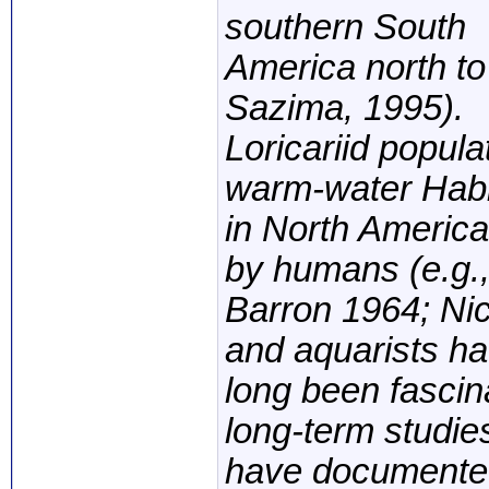
southern South
America north t
Sazima, 1995).
Loricariid popula
warm-water Habi
in North Americ
by humans (e.g.
Barron 1964; Nic
and aquarists h
long been fascina
long-term studie
have documented 