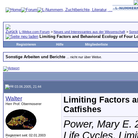
L-Welse.com Forum
>
Neues und Interessantes aus der Wissenschaft
>
Sonst
Limiting Factors and Behavioral Ecology of Four Lo
Registrieren
Hilfe
Mitgliederliste
Sonstige Arbeiten und Berichte
... nicht nur über Welse.
03.06.2005, 21:44
Walter
Limiting Factors a
Herr Prof. Obermoserer
Catfishes
Power, Mary E. 
Life Cycles, Lim
Registriert seit: 02.01.2003