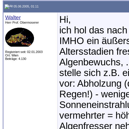
05.06.2005, 01:11
Walter
Hi,
Herr Prof. Obermoserer
ich hol das nach 
IMHO ein äußerst
Altersstadien f
Registriert seit: 02.01.2003
Ort: Wien
Beiträge: 4.130
Algenbewuchs, ..
stelle sich z.B.
vor: Abholzung 
Regen!) - wenig
Sonneneinstrahlu
vermehrter = hö
Algenfresser neh