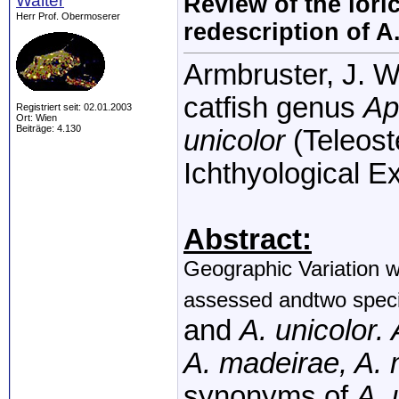
Walter
Review of the lori
Herr Prof. Obermoserer
redescription of A
Armbruster, J. W
catfish genus
Ap
Registriert seit: 02.01.2003
Ort: Wien
Beiträge: 4.130
unicolor
(Teleost
Ichthyological E
Abstract:
Geographic Variation wi
assessed andtwo spec
and
A. unicolor.
A. madeirae, A.
synonyms of
A. 