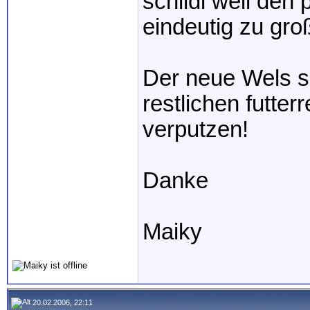
schildi weil den 
eindeutig zu gro
Der neue Wels so
restlichen futte
verputzen!
Danke
Maiky
20.02.2006, 22:11