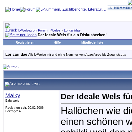
L-Welse.com Forum
>
Welse
>
Loricariidae
Der Ideale Wels für ein Diskusbecken!
Registrieren
Hilfe
Mitgliederliste
Loricariidae
Alle L-Welse mit und ohne Nummer von
Acanthicus
bis
Zonancistrus
20.02.2006, 22:06
Maiky
Der Ideale Wels fü
Babywels
Hallöchen wie di
Registriert seit: 20.02.2006
Beiträge: 4
einen schönen we