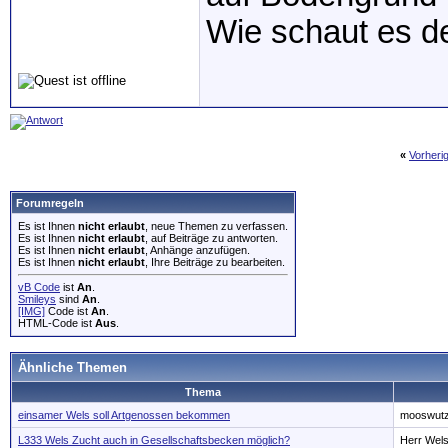
Wie schaut es d
«
Vorheri
Forumregeln
Es ist Ihnen
nicht erlaubt
, neue Themen zu verfassen.
Es ist Ihnen
nicht erlaubt
, auf Beiträge zu antworten.
Es ist Ihnen
nicht erlaubt
, Anhänge anzufügen.
Es ist Ihnen
nicht erlaubt
, Ihre Beiträge zu bearbeiten.
vB Code
ist
An
.
Smileys
sind
An
.
[IMG]
Code ist
An
.
HTML-Code ist
Aus
.
Ähnliche Themen
Thema
einsamer Wels soll Artgenossen bekommen
mooswut
L333 Wels Zucht auch in Gesellschaftsbecken möglich?
Herr Wel