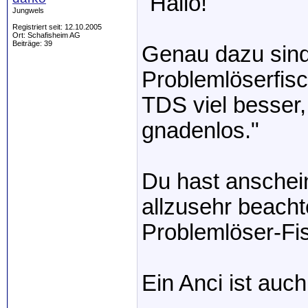
"Hallo!
Jungwels
Registriert seit: 12.10.2005
Ort: Schafisheim AG
Beiträge: 39
Genau dazu sind 
Problemlöserfisc
TDS viel besser,
gnadenlos."
Du hast anschei
allzusehr beachte
Problemlöser-Fi
Ein Anci ist auc