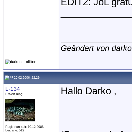
EDIT2: JoL gratu
_____________
Geändert von dark
20.02.2006, 22:29
L-134
Hallo Darko ,
L-Wels King
Registriert seit: 10.12.2003
Beiträge: 512