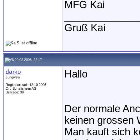
MFG Kai
_____________
Gruß Kai
20.02.2006, 22:17
darko
Hallo
Jungwels
Registriert seit: 12.10.2005
Ort: Schafisheim AG
Beiträge: 39
Der normale Anci
keinen grossen W
Man kauft sich k