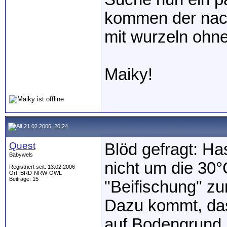
kommen der nacht
mit wurzeln ohn
Maiky!
21.02.2006, 20:24
Quest
Blöd gefragt: H
Babywels
nicht um die 30°
Registriert seit: 13.02.2006
Ort: BRD-NRW-OWL
Beiträge: 15
"Beifischung" z
Dazu kommt, das
auf Bodengrund h