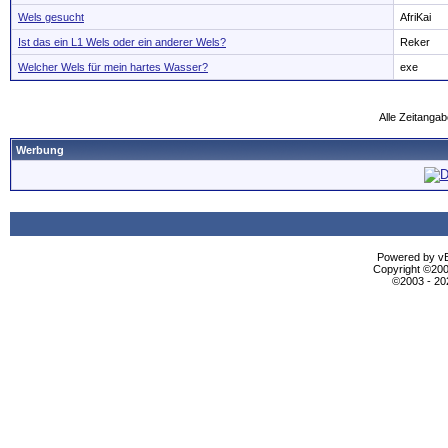
Wels gesucht
AfriKai
Ist das ein L1 Wels oder ein anderer Wels?
Reker
Welcher Wels für mein hartes Wasser?
exe
Alle Zeitangab
Werbung
Powered by vBu
Copyright ©2000
©2003 - 2