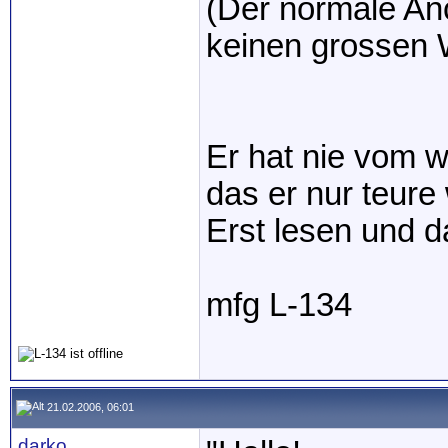
(Der normale Anc
keinen grossen W
Er hat nie vom w
das er nur teure 
Erst lesen und d
mfg L-134
21.02.2006, 06:01
darko