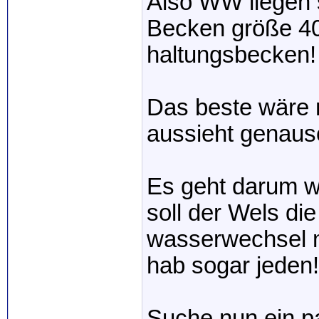
Also WW liegen s
Becken größe 400
haltungsbecken!
Das beste wäre 
aussieht genauso
Es geht darum we
soll der Wels di
wasserwechsel m
hab sogar jeden!
Suche nun ein pa