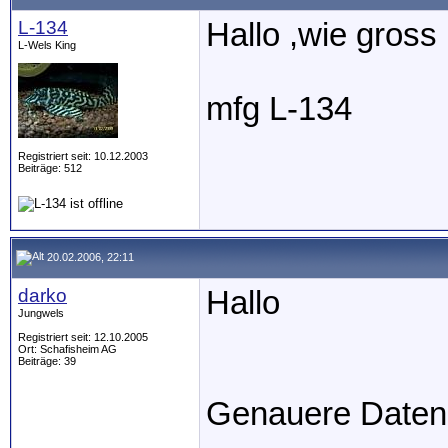
L-134
Hallo ,wie gross
L-Wels King
mfg L-134
Registriert seit: 10.12.2003
Beiträge: 512
20.02.2006, 22:11
darko
Hallo
Jungwels
Registriert seit: 12.10.2005
Ort: Schafisheim AG
Beiträge: 39
Genauere Daten