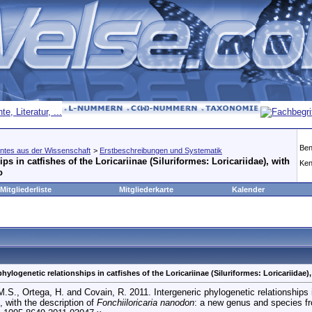
Ben
ntes aus der Wissenschaft
>
Erstbeschreibungen und Systematik
ps in catfishes of the Loricariinae (Siluriformes: Loricariidae), with
Ken
o
Mitgliederliste
Mitgliederkarte
Kalender
phylogenetic relationships in catfishes of the Loricariinae (Siluriformes: Loricariidae)
.S., Ortega, H. and Covain, R. 2011. Intergeneric phylogenetic relationships in
), with the description of
Fonchiiloricaria nanodon
: a new genus and species f