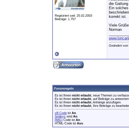
die Gattung 
Ein solches
beschrieben
Registriert seit: 25.02.2003
korrekt ist.
Beiträge: 1.757
Viele Grüße
Norman
__________
www.loricar
Geändert von
Forumregeln
Es ist Ihnen
nicht erlaubt
, neue Themen zu verfass
Es ist Ihnen
nicht erlaubt
, auf Beiträge zu antworten
Es ist Ihnen
nicht erlaubt
, Anhänge anzufügen.
Es ist Ihnen
nicht erlaubt
, Ihre Beiträge zu bearbeite
vB Code
ist
An
.
Smileys
sind
An
.
[IMG]
Code ist
An
.
HTML-Code ist
Aus
.