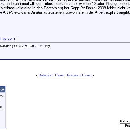
zu anderen innerhalb der Tribus Loricariina ab, welche 10 oder 11 ungefiedert
 Merkmal (allerding in den Pectoralen) hat Rapp-Py Daniel 2008 leider nicht v
e Art
Rineloricaria daraha
aufzustellen, obwohl sie in der Arbeit explizit angibt
________
iinae.com
 Norman (14.09.2011 um
13:44
Uhr).
«
Vorheriges Thema
|
Nächstes Thema
»
en.
.
n.
Gehe 