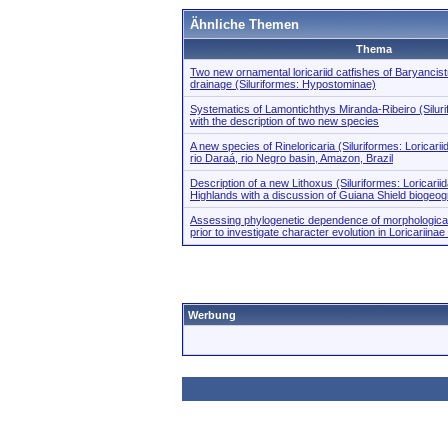
Ähnliche Themen
Thema
Two new ornamental loricariid catfishes of Baryancist
drainage (Siluriformes: Hypostominae)
Systematics of Lamontichthys Miranda-Ribeiro (Silurif
with the description of two new species
A new species of Rineloricaria (Siluriformes: Loricarii
rio Daraá, rio Negro basin, Amazon, Brazil
Description of a new Lithoxus (Siluriformes: Loricari
Highlands with a discussion of Guiana Shield biogeo
Assessing phylogenetic dependence of morphological t
prior to investigate character evolution in Loricariinae
Werbung