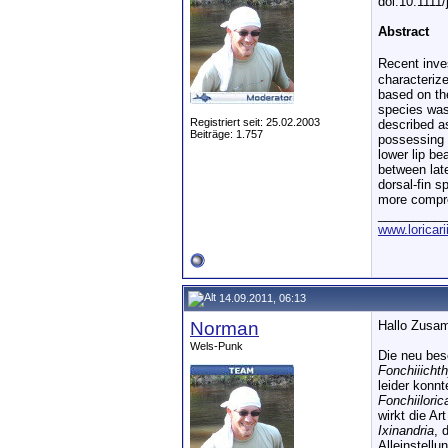
doi:10.1111
Abstract
Recent inves
characterize
based on th
species was
Registriert seit: 25.02.2003
described a
Beiträge: 1.757
possessing o
lower lip be
between late
dorsal-fin s
more compres
__________
www.loricar
14.09.2011, 06:13
Norman
Hallo Zusa
Wels-Punk
Die neu bes
Fonchiiicht
leider konnt
Fonchiiloric
wirkt die Ar
Ixinandria
, 
Alleinstellu