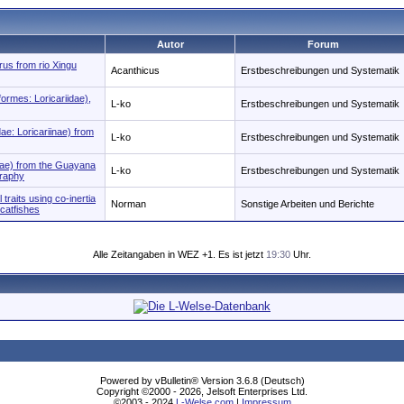
Autor
Forum
rus from rio Xingu
Acanthicus
Erstbeschreibungen und Systematik
ormes: Loricariidae),
L-ko
Erstbeschreibungen und Systematik
dae: Loricariinae) from
L-ko
Erstbeschreibungen und Systematik
idae) from the Guayana
L-ko
Erstbeschreibungen und Systematik
graphy
raits using co-inertia
Norman
Sonstige Arbeiten und Berichte
 catfishes
Alle Zeitangaben in WEZ +1. Es ist jetzt
19:30
Uhr.
Powered by vBulletin® Version 3.6.8 (Deutsch)
Copyright ©2000 - 2026, Jelsoft Enterprises Ltd.
©2003 - 2024
L-Welse.com
|
Impressum