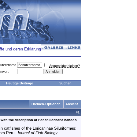
utzername
Angemeldet bleiben?
nwort
Heutige Beiträge
Suchen
Themen-Optionen
Ansicht
#
1
, with the description of Fonchiiloricaria nanodo
 catfishes of the Loricariinae Siluriformes:
rom Peru.
Journal of Fish Biology
.