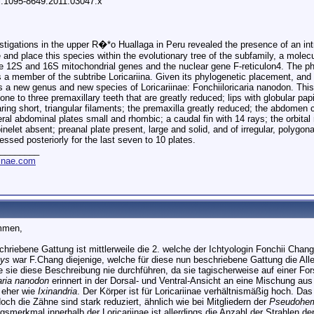
/j.1095-8649.2011.03047.x
tigations in the upper R�*o Huallaga in Peru revealed the presence of an intr
 and place this species within the evolutionary tree of the subfamily, a molec
e 12S and 16S mitochondrial genes and the nuclear gene F-reticulon4. The phyl
 a member of the subtribe Loricariina. Given its phylogenetic placement, and 
s a new genus and new species of Loricariinae: Fonchiiloricaria nanodon. Thi
ne to three premaxillary teeth that are greatly reduced; lips with globular papi
aring short, triangular filaments; the premaxilla greatly reduced; the abdomen
ral abdominal plates small and rhombic; a caudal fin with 14 rays; the orbital n
pinelet absent; preanal plate present, large and solid, and of irregular, polyg
sed posteriorly for the last seven to 10 plates.
________
iinae.com
mmen,
chriebene Gattung ist mittlerweile die 2. welche der Ichtyologin Fonchii Cha
hys
war F.Chang diejenige, welche für diese nun beschriebene Gattung die All
e sie diese Beschreibung nie durchführen, da sie tagischerweise auf einer Fo
aria nanodon
erinnert in der Dorsal- und Ventral-Ansicht an eine Mischung au
t eher wie
Ixinandria
. Der Körper ist für Loricariinae verhältnismäßig hoch. Da
doch die Zähne sind stark reduziert, ähnlich wie bei Mitgliedern der
Pseudohe
ngsmerkmal innerhalb der Loricariinae ist allerdings die Anzahl der Strahlen d