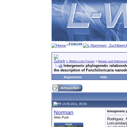
L-Welse.com Forum
>
Neues und Interessa
Intergeneric phylogenetic relationshi
the description of Fonchiiloricaria nanod
Registrieren
Hilfe
14.09.2011, 05:56
Norman
Intergeneric 
Wels-Punk
Rodriguez, M
Loricariidae