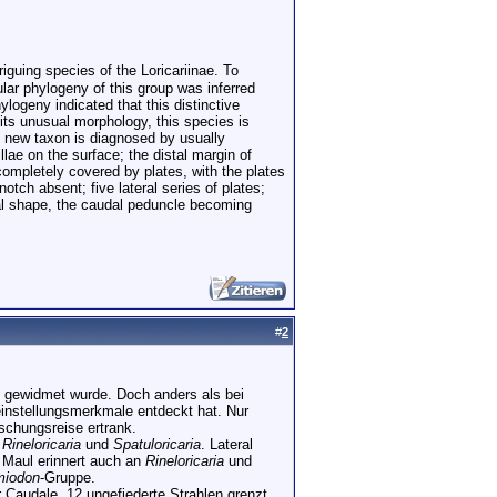
iguing species of the Loricariinae. To
ular phylogeny of this group was inferred
ogeny indicated that this distinctive
its unusual morphology, this species is
s new taxon is diagnosed by usually
llae on the surface; the distal margin of
 completely covered by plates, with the plates
otch absent; five lateral series of plates;
onal shape, the caudal peduncle becoming
#
2
ng gewidmet wurde. Doch anders als bei
einstellungsmerkmale entdeckt hat. Nur
rschungsreise ertrank.
s
Rineloricaria
und
Spatuloricaria
. Lateral
s Maul erinnert auch an
Rineloricaria
und
miodon
-Gruppe.
er Caudale. 12 ungefiederte Strahlen grenzt