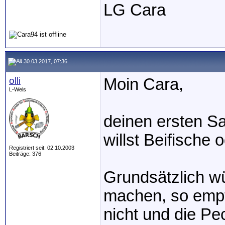
LG Cara
30.03.2017, 07:36
olli
Moin Cara,
L-Wels
deinen ersten Sa
willst Beifische
Registriert seit: 02.10.2003
Beiträge: 376
Grundsätzlich wü
machen, so empf
nicht und die Pe