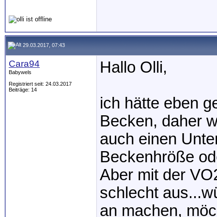
29.03.2017, 07:43
Cara94
Hallo Olli,
Babywels
Registriert seit: 24.03.2017
Beiträge: 14
ich hätte eben g
Becken, daher w
auch einen Unter
Beckenhröße od
Aber mit der VO
schlecht aus...w
an machen, möcht