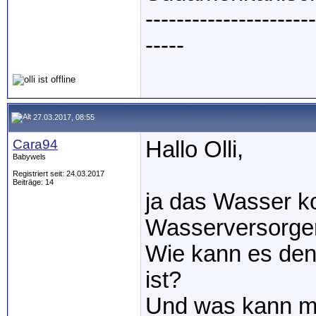
----------------------
-----
27.03.2017, 08:55
Cara94
Hallo Olli,
Babywels
Registriert seit: 24.03.2017
Beiträge: 14
ja das Wasser ko
Wasserversorger 
Wie kann es den
ist?
Und was kann m