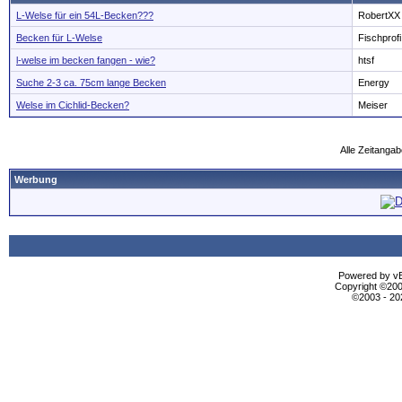
L-Welse für ein 54L-Becken???
RobertXX
Becken für L-Welse
Fischprofi
l-welse im becken fangen - wie?
htsf
Suche 2-3 ca. 75cm lange Becken
Energy
Welse im Cichlid-Becken?
Meiser
Alle Zeitangab
Werbung
Powered by vBu
Copyright ©2000
©2003 - 2