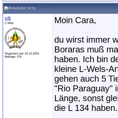
29.03.2017, 07:31
olli
Moin Cara,
L-Wels
du wirst immer w
Boraras muß ma
Registriert seit: 02.10.2003
haben. Ich bin d
Beiträge: 376
kleine L-Wels-Art
gehen auch 5 Tier
"Rio Paraguay" 
Länge, sonst gle
die L 134 haben