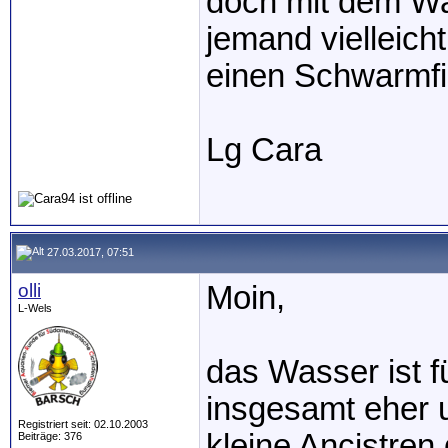
doch mit dem Wa
jemand vielleich
einen Schwarmfi
Lg Cara
27.03.2017, 07:51
olli
Moin,
L-Wels
das Wasser ist 
insgesamt eher 
Registriert seit: 02.10.2003
kleine Ancistren 
Beiträge: 376