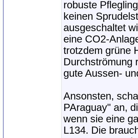
robuste Pfleglin
keinen Sprudels
ausgeschaltet wi
eine CO2-Anlage
trotzdem grüne H
Durchströmung re
gute Aussen- und
Ansonsten, schau
PAraguay" an, di
wenn sie eine g
L134. Die brauc