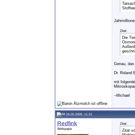
Tatsach
Stoffwe
Jahrmillione
Zitat:
Die Ti
Osmoreg
Außerde
geschri
Genau, das 
Dr. Roland 
mit folgend
Mikroskopau
--Michael
26.05.2005, 11:21
Redfink
Zitat:
Welspapa
Zitat v
Mahlzei