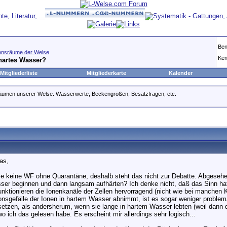
Ben
ensräume der Welse
Ken
hartes Wasser?
Mitgliederliste
Mitgliederkarte
Kalender
räumen unserer Welse. Wasserwerte, Beckengrößen, Besatzfragen, etc.
as,
 keine WF ohne Quarantäne, deshalb steht das nicht zur Debatte. Abgesehen
r beginnen und dann langsam aufhärten? Ich denke nicht, daß das Sinn ha
nktionieren die Ionenkanäle der Zellen hervorragend (nicht wie bei manchen Ki
onsgefälle der Ionen in hartem Wasser abnimmt, ist es sogar weniger problem
etzen, als andersherum, wenn sie lange in hartem Wasser lebten (weil dann 
 wo ich das gelesen habe. Es erscheint mir allerdings sehr logisch...