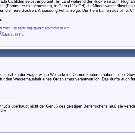
rade Cichliden selbst importiert. Im Land während der Rückreise zum Flughaf
tel (Parameter nie gemessen), in Gera (12° dGH) die Mineralwasserflaschen 
en die Tiere draußen. Anpassung Fehlanzeige. Die Tiere kamen aus pH 6, 0° 
n.
________
er Worte. Aber einmal ausgesprochen beherrschen sie dich.
...
rbeitskreis BSSW
.
ich jetzt zu der Frage, wieso Welse keine Osmorezeptoren haben sollen. Sowe
für den Wasserhaushalt eines Organismus verantwortlich. Das dürfte auch für
________
in tut´s überhaupt nicht,der Genuß des geistigen Beherrschens muß sie verede
ler