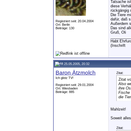
Tatsache is
diese Verhä
rückgängig
Die Tiere m
dafür, daß 
Registriert seit: 20.04.2004
Außerdem so
Ort: Berlin
Das sind al
Beiträge: 130
Gruß, Oli
__________
Habt Ehrfurc
(Inschrift
25.05.2005, 20:32
Baron Ätzmolch
Zitat:
Ich glotz TV!
Zitat v
Also we
Registriert seit: 29.01.2004
ihre O
Ort: Wiesbaden
Beiträge: 885
Fische 
die Tie
Mahlzeit!
Soweit alles
Zitat: