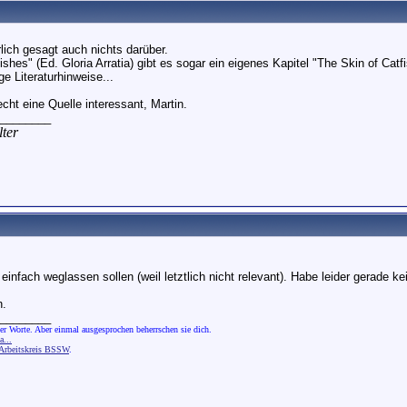
rlich gesagt auch nichts darüber.
ishes" (Ed. Gloria Arratia) gibt es sogar ein eigenes Kapitel "The Skin of Catf
e Literaturhinweise...
cht eine Quelle interessant, Martin.
________
ter
 einfach weglassen sollen (weil letztlich nicht relevant). Habe leider gerade k
n.
________
er Worte. Aber einmal ausgesprochen beherrschen sie dich.
...
rbeitskreis BSSW
.