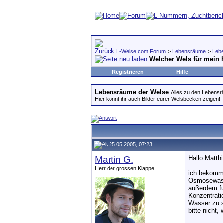
L-Welse.com Forum
>
Lebensräume
>
Leb
Welcher Wels für mein 
Registrieren
Hilfe
Lebensräume der Welse
Alles zu den Lebens
Hier könnt ihr auch Bilder eurer Welsbecken zeigen!
25.05.2005, 07:23
Martin G.
Hallo Matthi
Herr der grossen Klappe
ich bekomme
Osmosewasse
außerdem fu
Konzentrati
Wasser zu s
bitte nicht,