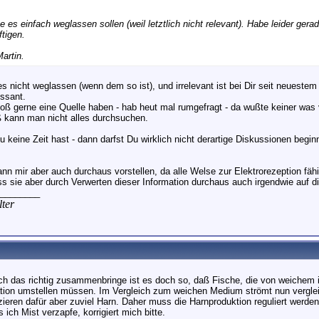
te es einfach weglassen sollen (weil letztlich nicht relevant). Habe leider gera
tigen.
artin.
 es nicht weglassen (wenn dem so ist), und irrelevant ist bei Dir seit neuest
essant.
loß gerne eine Quelle haben - hab heut mal rumgefragt - da wußte keiner was 
oß kann man nicht alles durchsuchen.
 keine Zeit hast - dann darfst Du wirklich nicht derartige Diskussionen begi
n mir aber auch durchaus vorstellen, da alle Welse zur Elektrorezeption fähi
ss sie aber durch Verwerten dieser Information durchaus auch irgendwie auf di
________
ter
ch das richtig zusammenbringe ist es doch so, daß Fische, die von weichem 
ion umstellen müssen. Im Vergleich zum weichen Medium strömt nun verglei
zieren dafür aber zuviel Harn. Daher muss die Harnproduktion reguliert werde
ls ich Mist verzapfe, korrigiert mich bitte.