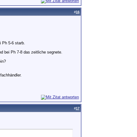
#
16
 Ph 5-6 starb.
d bei Ph 7-8 das zeitliche segnete.
ein?
kfachhändler.
#
17