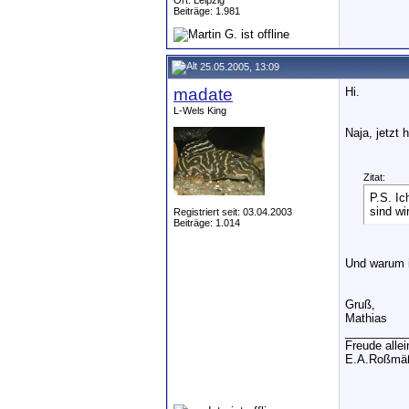
Ort: Leipzig
Beiträge: 1.981
25.05.2005, 13:09
madate
Hi.
L-Wels King
Naja, jetzt
Zitat:
P.S. Ic
sind wi
Registriert seit: 03.04.2003
Beiträge: 1.014
Und warum i
Gruß,
Mathias
__________
Freude alle
E.A.Roßmäß