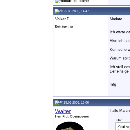
25.05.2005, 14:47
Volker D.
Madate
Beiträge: n/a
Ich warte d
Also ich ha
Komischerwe
Warum sollt
Ich stell d
Der einzige 
mfg
25.05.2005, 18:06
Walter
Hallo Martin
Herr Prof. Obermoserer
Zitat:
Zitat v