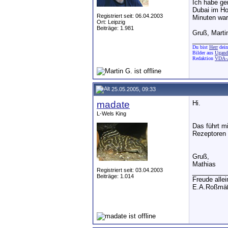
Ich habe ge
Dubai im Ho
Registriert seit: 06.04.2003
Minuten war
Ort: Leipzig
Beiträge: 1.981
Gruß, Marti
__________
Du bist
Herr
dein
Bilder aus
Uganda
Redaktion
VDA-A
25.05.2005, 09:33
madate
Hi.
L-Wels King
Das führt m
Rezeptoren 
Gruß,
Mathias
Registriert seit: 03.04.2003
__________
Beiträge: 1.014
Freude alle
E.A.Roßmäß