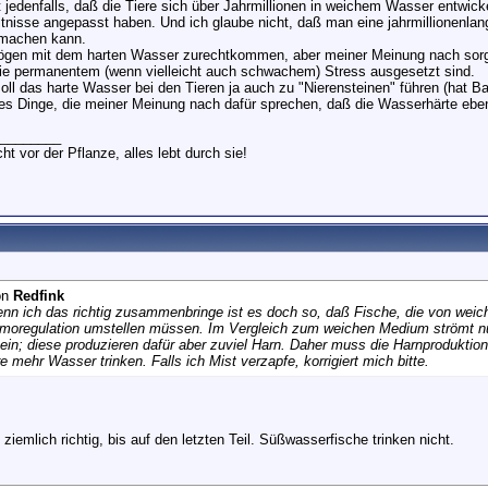
t jedenfalls, daß die Tiere sich über Jahrmillionen in weichem Wasser entwick
ltnisse angepasst haben. Und ich glaube nicht, daß man eine jahrmillionenlan
 machen kann.
ögen mit dem harten Wasser zurechtkommen, aber meiner Meinung nach sorg
sie permanentem (wenn vielleicht auch schwachem) Stress ausgesetzt sind.
ll das harte Wasser bei den Tieren ja auch zu "Nierensteinen" führen (hat B
les Dinge, die meiner Meinung nach dafür sprechen, daß die Wasserhärte eben 
________
ht vor der Pflanze, alles lebt durch sie!
on
Redfink
nn ich das richtig zusammenbringe ist es doch so, daß Fische, die von wei
smoregulation umstellen müssen. Im Vergleich zum weichen Medium strömt nu
ein; diese produzieren dafür aber zuviel Harn. Daher muss die Harnproduktion
re mehr Wasser trinken. Falls ich Mist verzapfe, korrigiert mich bitte.
 ziemlich richtig, bis auf den letzten Teil. Süßwasserfische trinken nicht.