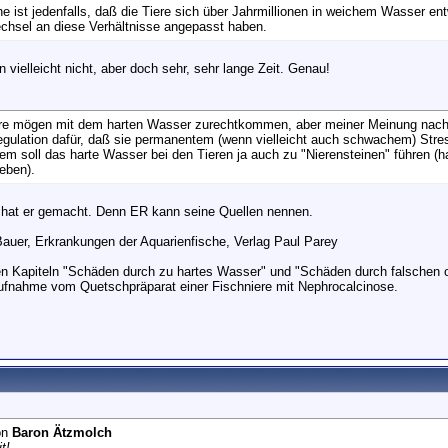
e ist jedenfalls, daß die Tiere sich über Jahrmillionen in weichem Wasser en
chsel an diese Verhältnisse angepasst haben.
n vielleicht nicht, aber doch sehr, sehr lange Zeit. Genau!
ere mögen mit dem harten Wasser zurechtkommen, aber meiner Meinung nach 
ulation dafür, daß sie permanentem (wenn vielleicht auch schwachem) Stres
m soll das harte Wasser bei den Tieren ja auch zu "Nierensteinen" führen (h
eben).
hat er gemacht. Denn ER kann seine Quellen nennen.
Bauer, Erkrankungen der Aquarienfische, Verlag Paul Parey
en Kapiteln "Schäden durch zu hartes Wasser" und "Schäden durch falschen 
fnahme vom Quetschpräparat einer Fischniere mit Nephrocalcinose.
on
Baron Ätzmolch
t!