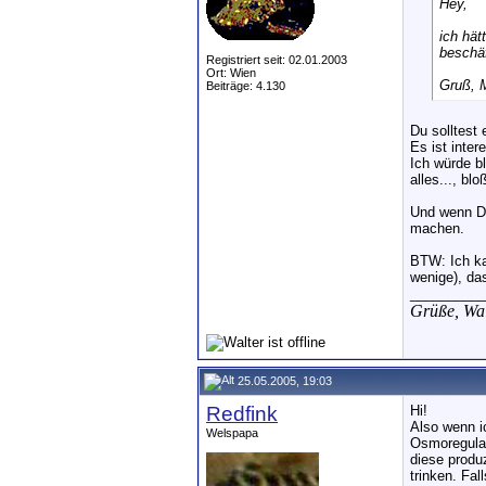
Hey,
ich hät
beschäf
Registriert seit: 02.01.2003
Ort: Wien
Gruß, M
Beiträge: 4.130
Du solltest
Es ist inter
Ich würde b
alles..., bl
Und wenn Du
machen.
BTW: Ich kan
wenige), da
__________
Grüße,
Wal
25.05.2005, 19:03
Redfink
Hi!
Also wenn i
Welspapa
Osmoregulat
diese produ
trinken. Fal