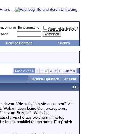
utzername
Angemeldet bleiben?
nwort
Heutige Beiträge
Suchen
Seite 2 von 6
<
1
2
3
4
>
Letzte
»
Themen-Optionen
Ansicht
#
11
 davon: Wie sollte ich sie anpassen? Mit
t. Welse haben keine Osmorezeptoren,
llis zum Beispiel). Weil das
atisch, Fische aus weichem in hartes
die Ionenkanaldichte abnimmt). Frag' mich