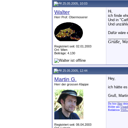
25.05.2005, 10:03
Walter
Hi,
ich finde eh
Herr Prof. Obermoserer
Und in "Catf
Und unzählig
Dafür wäre e
__________
Grüße,
Wal
Registriert seit: 02.01.2003
Ort: Wien
Beiträge: 4.130
25.05.2005, 12:44
Martin G.
Hey,
Herr der grossen Klappe
ich hätte es
Gruß, Marti
__________
Du bist
Herr
dein
Bilder aus
Uganda
Redaktion
VDA-A
Registriert seit: 06.04.2003