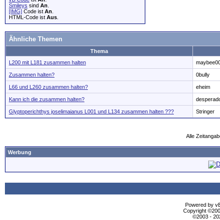
Smileys
sind
An
.
[IMG]
Code ist
An
.
HTML-Code ist
Aus
.
Ähnliche Themen
Thema
L200 mit L181 zusammen halten
maybee0
Zusammen halten?
0bully
L66 und L260 zusammen halten?
eheim
Kann ich die zusammen halten?
desperad
Glyptoperichthys joselimaianus L001 und L134 zusammen halten ???
Stringer
Alle Zeitangab
Werbung
Powered by vBu
Copyright ©2000
©2003 - 2