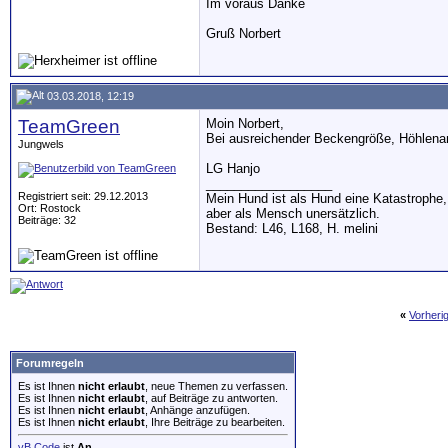
Im voraus Danke
Gruß Norbert
03.03.2018, 12:19
TeamGreen
Moin Norbert,
Bei ausreichender Beckengröße, Höhlena
Jungwels
LG Hanjo
__________________
Registriert seit: 29.12.2013
Mein Hund ist als Hund eine Katastrophe,
Ort: Rostock
aber als Mensch unersätzlich.
Beiträge: 32
Bestand: L46, L168, H. melini
«
Vorheri
Forumregeln
Es ist Ihnen
nicht erlaubt
, neue Themen zu verfassen.
Es ist Ihnen
nicht erlaubt
, auf Beiträge zu antworten.
Es ist Ihnen
nicht erlaubt
, Anhänge anzufügen.
Es ist Ihnen
nicht erlaubt
, Ihre Beiträge zu bearbeiten.
vB Code
ist
An
.