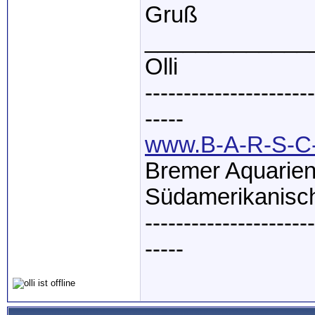
Gruß
_____________
Olli
----------------------
-----
www.B-A-R-S-C-
Bremer Aquarien
Südamerikanisch
----------------------
-----