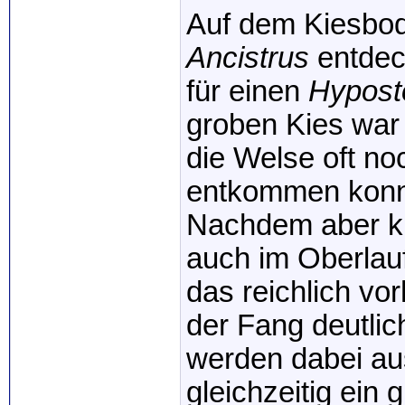
Auf dem Kiesbod
Ancistrus
entdeck
für einen
Hypos
groben Kies war 
die Welse oft no
entkommen konn
Nachdem aber kl
auch im Oberlauf 
das reichlich vo
der Fang deutlich
werden dabei a
gleichzeitig ei