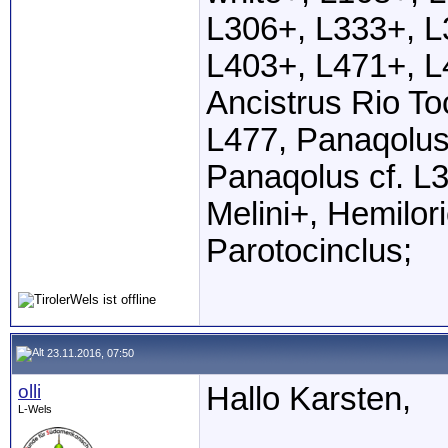
L306+, L333+, L
L403+, L471+, L
Ancistrus Rio T
L477, Panaqolus
Panaqolus cf. L3
Melini+, Hemilo
Parotocinclus;
23.11.2016, 07:50
olli
Hallo Karsten,
L-Wels