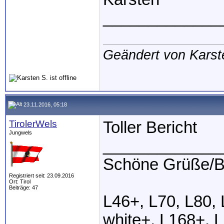
_____________
Geändert von Karst
23.11.2016, 05:18
TirolerWels
Toller Bericht
Jungwels
_____________
Schöne Grüße/B
Registriert seit: 23.09.2016
Ort: Tirol
Beiträge: 47
L46+, L70, L80,
white+, L168+, 