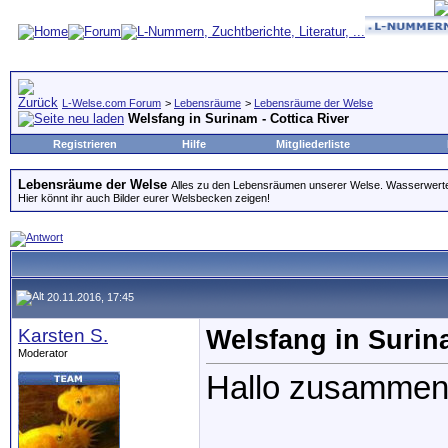
L-Welse.com Forum
>
Lebensräume
>
Lebensräume der Welse
Welsfang in Surinam - Cottica River
Registrieren
Hilfe
Mitgliederliste
Lebensräume der Welse
Alles zu den Lebensräumen unserer Welse. Wasserwerte
Hier könnt ihr auch Bilder eurer Welsbecken zeigen!
20.11.2016, 17:45
Karsten S.
Welsfang in Surina
Moderator
Hallo zusammen