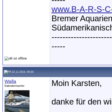
-----
www.B-A-R-S-C-
Bremer Aquarien
Südamerikanisch
----------------------
-----
22.11.2016, 09:20
Walla
Moin Karsten,
Kalendermacher
danke für den wi