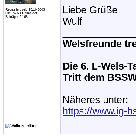
Liebe Grüße
Registriert seit: 25.10.2003
Ort: 74921 Helmstadt
Beiträge: 2.168
Wulf
_____________
Welsfreunde tre
Die 6. L-Wels-T
Tritt dem BSSW 
Näheres unter:
https://www.ig-b