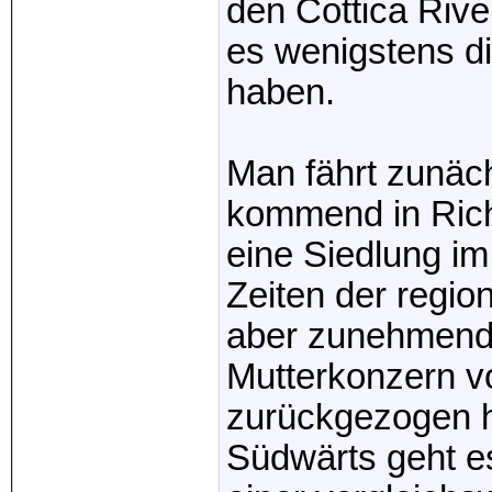
den Cottica Rive
es wenigstens di
haben.
Man fährt zunäc
kommend in Rich
eine Siedlung i
Zeiten der regio
aber zunehmend v
Mutterkonzern v
zurückgezogen h
Südwärts geht e