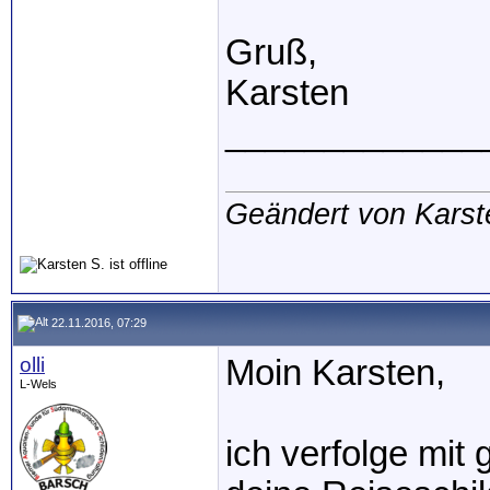
Gruß,
Karsten
_____________
Geändert von Karst
22.11.2016, 07:29
olli
Moin Karsten,
L-Wels
ich verfolge mi