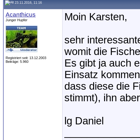
23.11.2016, 11:16
Acanthicus
Moin Karsten,
Junger Hupfer
sehr interessant
womit die Fischer
Registriert seit: 13.12.2003
Es gibt ja auch e
Beiträge: 5.960
Einsatz kommen 
dass diese die 
stimmt), ihn abe
lg Daniel
_____________