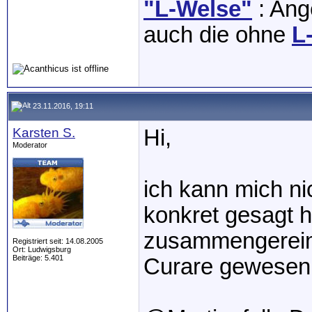
"L-Welse"
: Ange
auch die ohne
L
23.11.2016, 19:11
Karsten S.
Hi,
Moderator
ich kann mich nic
konkret gesagt h
zusammengereim
Registriert seit: 14.08.2005
Ort: Ludwigsburg
Beiträge: 5.401
Curare gewesen 