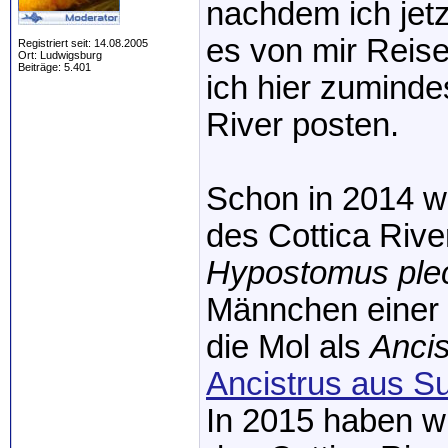
nachdem ich jet
es von mir Reise
Registriert seit: 14.08.2005
Ort: Ludwigsburg
Beiträge: 5.401
ich hier zuminde
River posten.
Schon in 2014 w
des Cottica Rive
Hypostomus ple
Männchen einer 
die Mol als
Ancis
Ancistrus aus S
In 2015 haben w