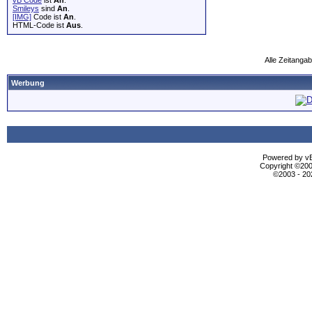
vB Code
ist
An
.
Smileys
sind
An
.
[IMG]
Code ist
An
.
HTML-Code ist
Aus
.
Alle Zeitangab
Werbung
Powered by vBu
Copyright ©2000
©2003 - 2