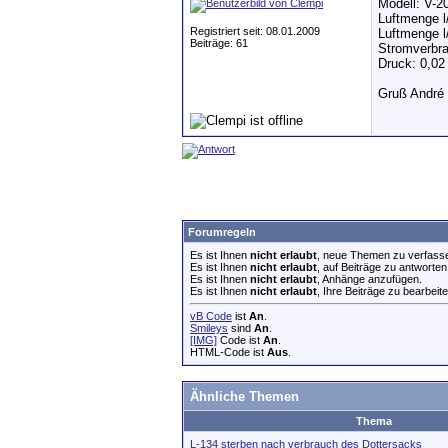
Modell: V-2
Luftmenge l
Registriert seit: 08.01.2009
Luftmenge l
Beiträge: 61
Stromverbra
Druck: 0,0
Gruß André
Forumregeln
Es ist Ihnen
nicht erlaubt
, neue Themen zu verfass
Es ist Ihnen
nicht erlaubt
, auf Beiträge zu antworten
Es ist Ihnen
nicht erlaubt
, Anhänge anzufügen.
Es ist Ihnen
nicht erlaubt
, Ihre Beiträge zu bearbeite
vB Code
ist
An
.
Smileys
sind
An
.
[IMG]
Code ist
An
.
HTML-Code ist
Aus
.
Ähnliche Themen
Thema
L-134 sterben nach verbrauch des Dottersacks