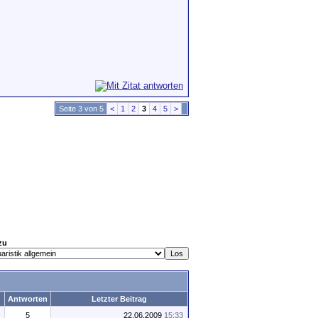
Seite 3 von 5
<
1
2
3
4
5
>
zu
Antworten
Letzter Beitrag
5
22.06.2009
15:33