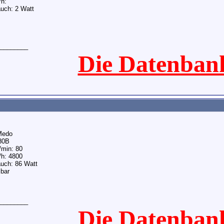
/h:
uch: 2 Watt
________
Die Datenban
 Medo
80B
/min: 80
/h: 4800
uch: 86 Watt
 bar
________
Die Datenban