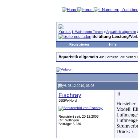
L-Welse.com Forum
>
Aquaristik allgemein
Belüftung Leistung/Ver
Registrieren
Hilfe
Aquaristik allgemein
Alle Bereiche, die nicht 
25.12.2010, 03:05
Fischray
Hi
BSSW-Nord
Hersteller:
Modell: El
Luftmenge 
Registriert seit: 20.12.2003
Luftmenge 
Ort: Wittingen
Beiträge: 6.230
Stromverbr
Druck: ?