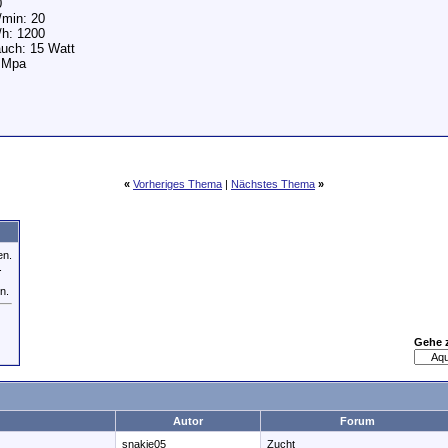
0
/min: 20
/h: 1200
uch: 15 Watt
2 Mpa
«
Vorheriges Thema
|
Nächstes Thema
»
en.
.
n.
Gehe 
Autor
Forum
snakie05
Zucht