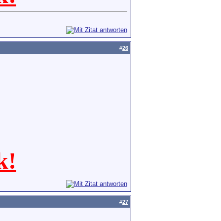
#
26
k!
#
27