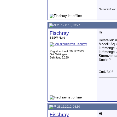
Geändert von
25.12.2010, 03:27
Fischray
Hi
BSSW-Nord
Hersteller: 
Modell: Aqu
Luftmenge l
Registriert seit: 20.12.2003
Luftmenge l
Ort: Wittingen
Stromverbra
Beiträge: 6.230
Druck: ?
Gruß Ralf
__________
25.12.2010, 03:30
Fischray
Hi