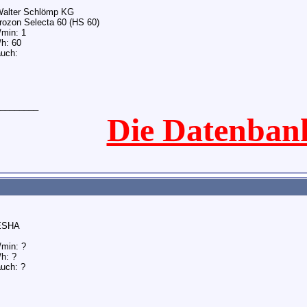
 Walter Schlömp KG
rozon Selecta 60 (HS 60)
/min: 1
/h: 60
auch:
________
Die Datenban
 ESHA
/min: ?
/h: ?
uch: ?