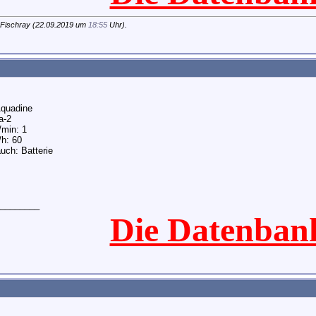
 Fischray (22.09.2019 um
18:55
Uhr).
Aquadine
a-2
/min: 1
/h: 60
uch: Batterie
________
Die Datenban