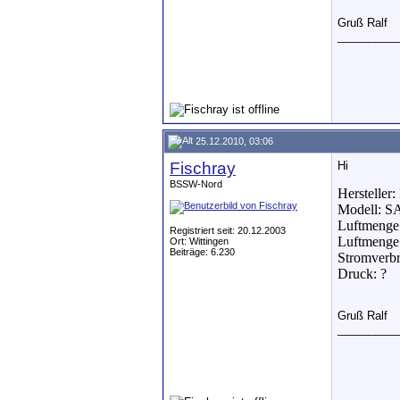
Gruß Ralf
__________
25.12.2010, 03:06
Fischray
Hi
BSSW-Nord
Hersteller:
Modell: S
Luftmenge 
Registriert seit: 20.12.2003
Luftmenge 
Ort: Wittingen
Beiträge: 6.230
Stromverbr
Druck: ?
Gruß Ralf
__________