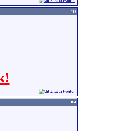
#
23
k!
#
24