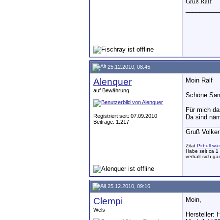
Gruß Ralf
__________
25.12.2010, 08:45
Alenquer
Moin Ralf
auf Bewährung
Schöne Sam
Für mich da
Registriert seit: 07.09.2010
Da sind näm
Beiträge: 1.217
__________
Gruß Volker
Zitat:
Pitbull wä
Habe seit ca 1 
verhält sich ga
25.12.2010, 09:16
Clempi
Moin,
Wels
Hersteller: 