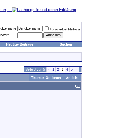
utzername
Angemeldet bleiben?
nwort
Heutige Beiträge
Suchen
Seite 3 von 5
<
1
2
3
4
5
>
Themen-Optionen
Ansicht
#
21