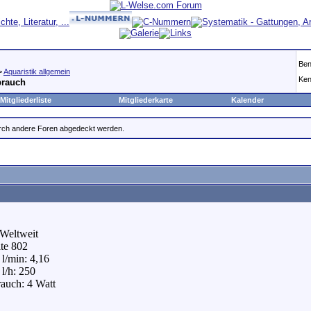
Ben
>
Aquaristik allgemein
Ken
brauch
Mitgliederliste
Mitgliederkarte
Kalender
durch andere Foren abgedeckt werden.
 Weltweit
ite 802
l/min: 4,16
l/h: 250
auch: 4 Watt