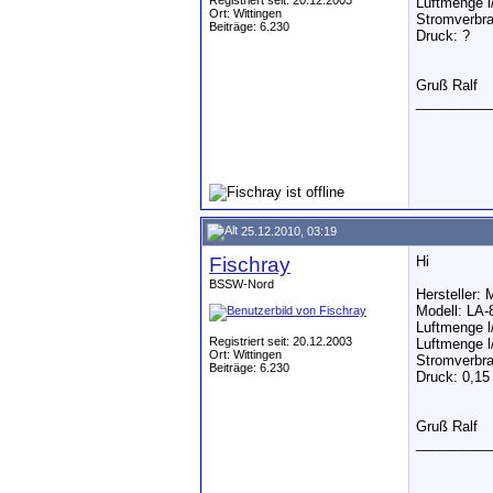
Registriert seit: 20.12.2003
Luftmenge l
Ort: Wittingen
Stromverbra
Beiträge: 6.230
Druck: ?
Gruß Ralf
__________
25.12.2010, 03:19
Fischray
Hi
BSSW-Nord
Hersteller:
Modell: LA-
Luftmenge l
Registriert seit: 20.12.2003
Luftmenge l
Ort: Wittingen
Stromverbra
Beiträge: 6.230
Druck: 0,15
Gruß Ralf
__________