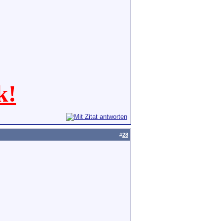
k!
#
28