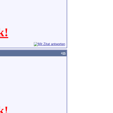
k!
#
25
k!