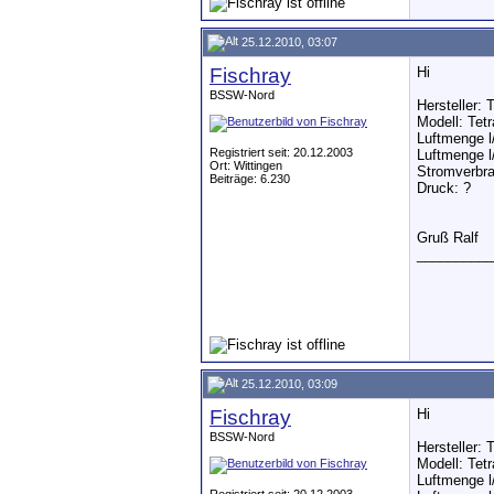
25.12.2010, 03:07
Fischray
Hi
BSSW-Nord
Hersteller: 
Modell: Tet
Luftmenge l
Registriert seit: 20.12.2003
Luftmenge l
Ort: Wittingen
Stromverbra
Beiträge: 6.230
Druck: ?
Gruß Ralf
__________
25.12.2010, 03:09
Fischray
Hi
BSSW-Nord
Hersteller: 
Modell: Tet
Luftmenge l