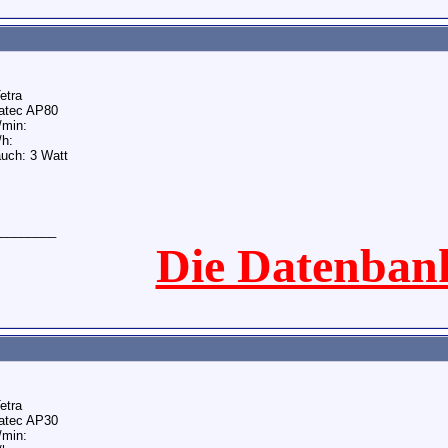
Tetra
ratec AP80
/min:
/h:
uch: 3 Watt
________
Die Datenban
Tetra
ratec AP30
/min: