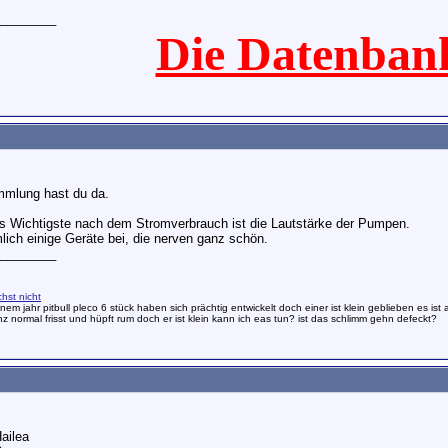
________
Die Datenban
mlung hast du da.
s Wichtigste nach dem Stromverbrauch ist die Lautstärke der Pumpen.
lich einige Geräte bei, die nerven ganz schön.
________
chst nicht
nem jahr pitbull pleco 6 stück haben sich prächtig entwickelt doch einer ist klein geblieben es ist
nz normal frisst und hüpft rum doch er ist klein kann ich eas tun? ist das schlimm gehn defeckt?
Hailea