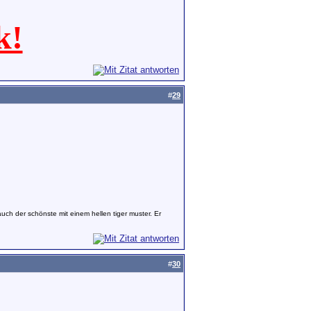
k!
#
29
 auch der schönste mit einem hellen tiger muster. Er
#
30