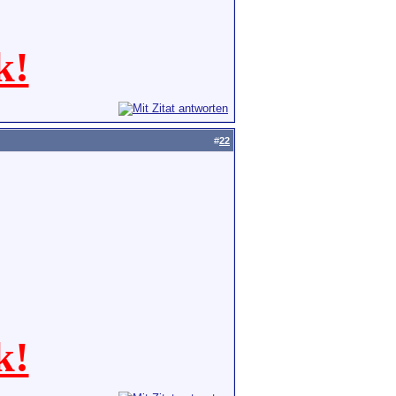
k!
#
22
k!