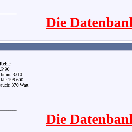
________
Die Datenban
 Rebie
AP 90
l/min: 3310
l/h: 198 600
auch: 370 Watt
________
Die Datenban