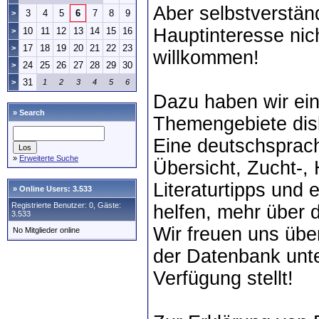
Aber selbstverständ
3
4
5
6
7
8
9
>
Hauptinteresse nich
10
11
12
13
14
15
16
>
17
18
19
20
21
22
23
>
willkommen!
24
25
26
27
28
29
30
>
31
>
1
2
3
4
5
6
Dazu haben wir ei
»
Search
Themengebiete disk
Eine deutschsprac
»
Erweiterte Suche
Übersicht, Zucht-,
Literaturtipps und 
»
Online Users: 3.533
Registrierte Benutzer: 0, Gäste:
helfen, mehr über d
3.533
Wir freuen uns übe
No Mitglieder online
der Datenbank unte
Verfügung stellt!