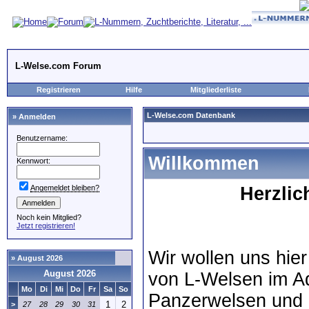
L-Welse.com Forum
Registrieren
Hilfe
Mitgliederliste
L-Welse.com Datenbank
» Anmelden
Benutzername:
Willkommen
Kennwort:
Angemeldet bleiben?
Herzli
Noch kein Mitglied?
Jetzt registrieren!
Wir wollen uns hie
» August 2026
August 2026
von L-Welsen im A
Mo
Di
Mi
Do
Fr
Sa
So
Panzerwelsen und 
1
2
>
27
28
29
30
31