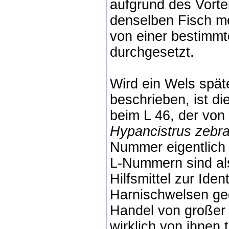
aufgrund des Vorte
denselben Fisch mei
von einer bestimmt
durchgesetzt.
Wird ein Wels späte
beschrieben, ist di
beim L 46, der von
Hypancistrus zebr
Nummer eigentlich i
L-Nummern sind als
Hilfsmittel zur Ide
Harnischwelsen ged
Handel von großer 
wirklich von ihnen